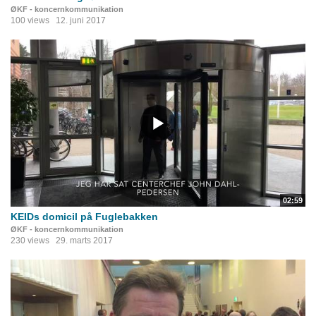
ØKF - koncernkommunikation
100 views
12. juni 2017
02:59
KEIDs domicil på Fuglebakken
ØKF - koncernkommunikation
230 views
29. marts 2017