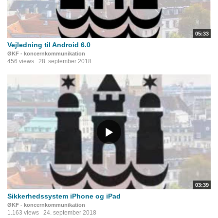
05:33
Vejledning til Android 6.0
ØKF - koncernkommunikation
456 views
28. september 2018
03:39
Sikkerhedssystem iPhone og iPad
ØKF - koncernkommunikation
1.163 views
24. september 2018