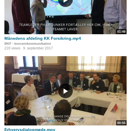
01:49
Månedens afdeling KK Forsikring.mp4
ØKF - koncernkommunikation
220 views
9. september 2017
00:55
Erhvervsdialogmøde.mov