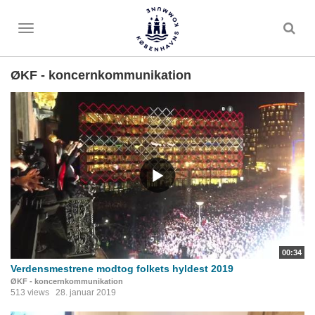
Toggle
menu
ØKF - koncernkommunikation
00:34
Verdensmestrene modtog folkets hyldest 2019
ØKF - koncernkommunikation
513 views
28. januar 2019