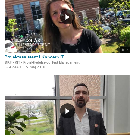
01:35
Projektassistent i Koncern IT
ØKF - KIT - Projektledelse og Test Management
579 views
15. maj 2018