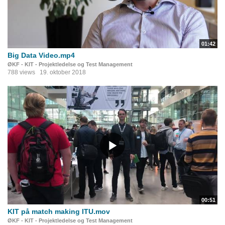
01:42
Big Data Video.mp4
ØKF - KIT - Projektledelse og Test Management
788 views
19. oktober 2018
00:51
KIT på match making ITU.mov
ØKF - KIT - Projektledelse og Test Management