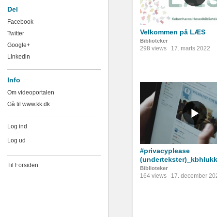
Del
Facebook
Velkommen på LÆS
Twitter
Biblioteker
Google+
298 views
17. marts 2022
Linkedin
Info
Om videoportalen
Gå til www.kk.dk
Log ind
Log ud
#privacyplease
(undertekster)_kbhluk
Til Forsiden
Biblioteker
164 views
17. december 20