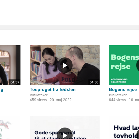
04:37
04:36
og
Tosproget fra fødslen
Bogens rejse
Biblioteker
Biblioteker
459 views
20. maj 2022
644 views
16. m