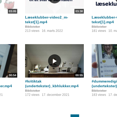
03:05
03:38
Læseklubber-video2_m-
Læseklubber-
tekst[1].mp4
tekst[1].mp4
Biblioteker
Biblioteker
213 views
16. marts 2022
181 views
10. m
00:54
00:55
#kritiktak
#dummeredigit
ker.mp4
(undertekster)_kbhlukker.mp4
(undertekster
Biblioteker
Biblioteker
21
172 views
17. december 2021
183 views
17. d