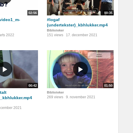
02:56
00:35
video1_m-
#logaf
(undertekster)_kbhlukker.mp4
Biblioteker
arts 2022
151 views
17. december 2021
00:42
01:50
alt
Biblioteker
269 views
9. november 2021
)_kbhlukker.mp4
ecember 2021