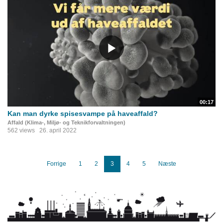
00:17
Kan man dyrke spisesvampe på haveaffald?
Affald (Klima-, Miljø- og Teknikforvaltningen)
562 views
26. april 2022
Forrige
1
2
3
4
5
Næste