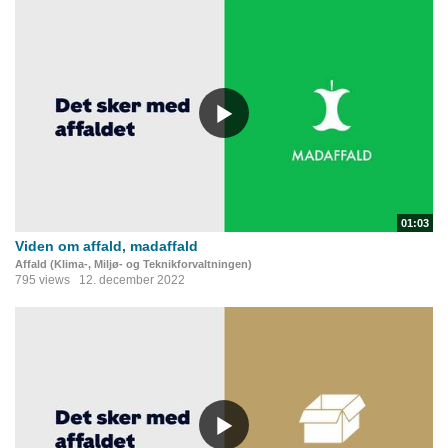
01:03
Viden om affald, madaffald
Affald (Klima-, Miljø- og Teknikforvaltningen)
795 views
12. december 2022