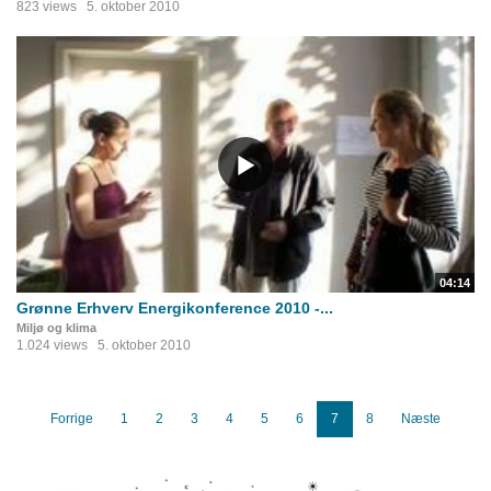
823 views
5. oktober 2010
04:14
Grønne Erhverv Energikonference 2010 -...
Miljø og klima
1.024 views
5. oktober 2010
Forrige
1
2
3
4
5
6
7
8
Næste