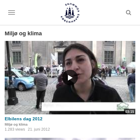
Toggle
menu
Miljø og klima
03:15
Elbilens dag 2012
Miljø og klima
1.283 views
21. juni 2012