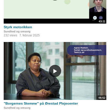
43:11
Styrk motorikken
Sundhed og omsorg
232 views
7. februar 2025
06:52
”Borgernes Stemme” på Ørestad Plejecenter
Sundhed og omsorg