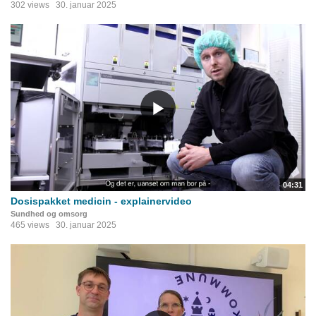
302 views
30. januar 2025
04:31
Dosispakket medicin - explainervideo
Sundhed og omsorg
465 views
30. januar 2025