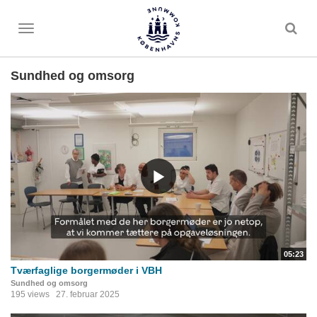
Toggle
menu
Sundhed og omsorg
05:23
Tværfaglige borgermøder i VBH
Sundhed og omsorg
195 views
27. februar 2025