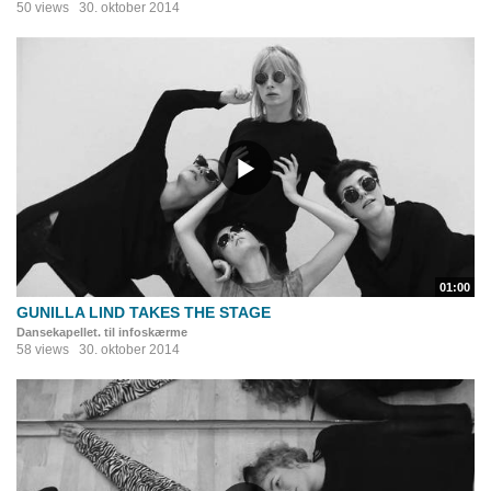
50 views
30. oktober 2014
01:00
GUNILLA LIND TAKES THE STAGE
Dansekapellet. til infoskærme
58 views
30. oktober 2014