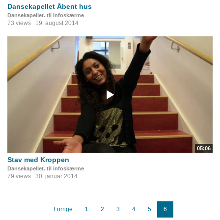
Dansekapellet Åbent hus
Dansekapellet. til infoskærme
73 views
19. august 2014
05:06
Stav med Kroppen
Dansekapellet. til infoskærme
79 views
30. januar 2014
Forrige
1
2
3
4
5
6