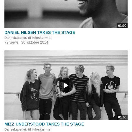
01:00
DANIEL NILSEN TAKES THE STAGE
Dansekapellet. til infoskærme
72 views
30. oktober 2014
01:00
MIZZ UNDERSTOOD TAKES THE STAGE
Dansekapellet. til infoskærme