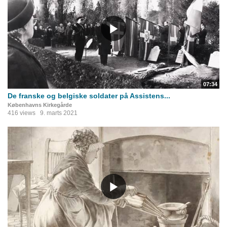
07:34
De franske og belgiske soldater på Assistens...
Københavns Kirkegårde
416 views
9. marts 2021