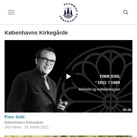
Toggle
menu
Københavns Kirkegårde
05:36
Finn Juhl
Københavns Kirkegårde
243 views
10. marts 2021