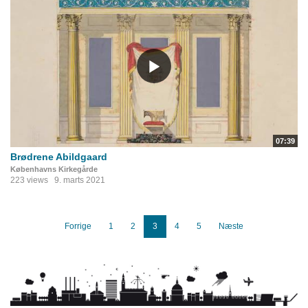
07:39
Brødrene Abildgaard
Københavns Kirkegårde
223 views
9. marts 2021
Forrige
1
2
3
4
5
Næste