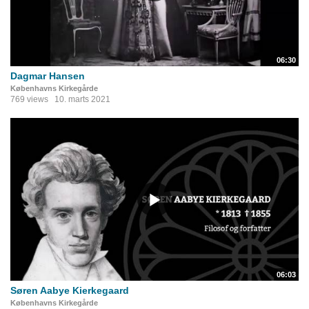
06:30
Dagmar Hansen
Københavns Kirkegårde
769 views
10. marts 2021
06:03
Søren Aabye Kierkegaard
Københavns Kirkegårde