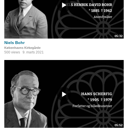
05:32
Niels Bohr
Københavns Kirkegårde
500 views
9. marts 2021
05:52