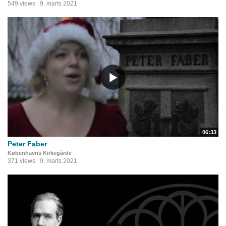
549 views
9. marts 2021
06:33
Peter Faber
Københavns Kirkegårde
371 views
9. marts 2021