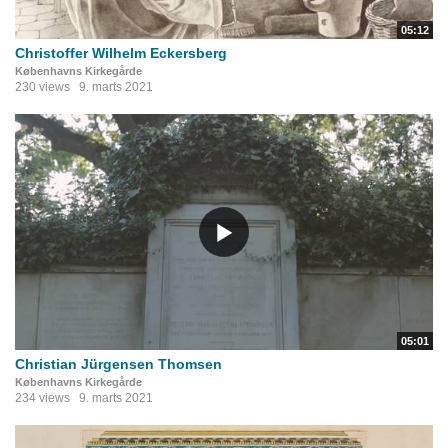
05:12
Christoffer Wilhelm Eckersberg
Københavns Kirkegårde
230 views
9. marts 2021
05:01
Christian Jürgensen Thomsen
Københavns Kirkegårde
234 views
9. marts 2021