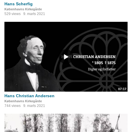
Hans Scherfig
Københavns Kirkegårde
529 views
9. marts 2021
07:17
Hans Christian Andersen
Københavns Kirkegårde
744 views
9. marts 2021