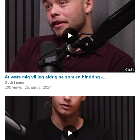
01:31
At være mig vil jeg aldrig se som en hindring -...
Godt i gang
200 views
25. januar 2024