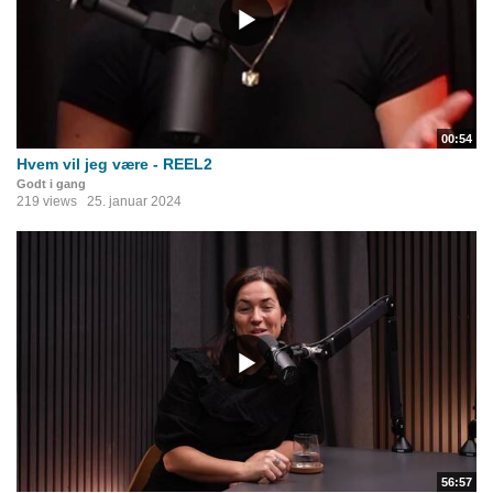
00:54
Hvem vil jeg være - REEL2
Godt i gang
219 views
25. januar 2024
56:57