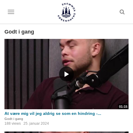
Toggle
menu
Godt i gang
01:15
At være mig vil jeg aldrig se som en hindring -...
Godt i gang
188 views
25. januar 2024