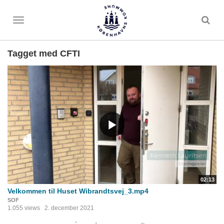
Toggle
menu
Tagget med CFTI
02:13
Velkommen til Huset Wibrandtsvej_3.mp4
SOF
1.055 views
2. december 2021