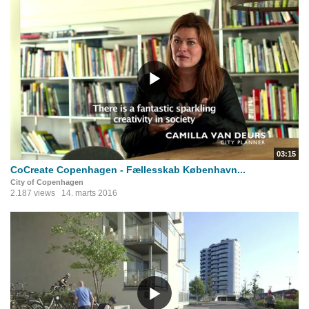
03:15
CoCreate Copenhagen - Fællesskab København...
City of Copenhagen
2.187 views
14. marts 2016