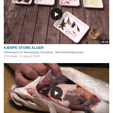
19:15
KÆMPE STORE ALGER
Afdelingen for Bæredygtig Udvikling - Øresundsmiljøskolen
276 views
4. januar 2024