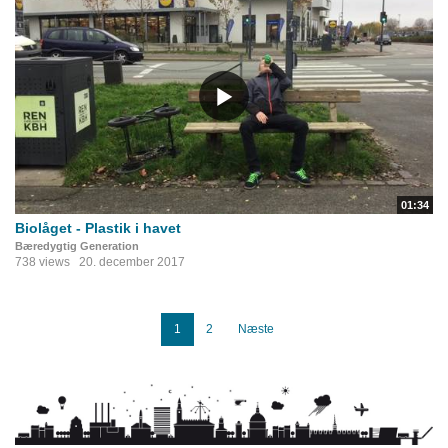
01:34
Biolåget - Plastik i havet
Bæredygtig Generation
738 views
20. december 2017
1
2
Næste