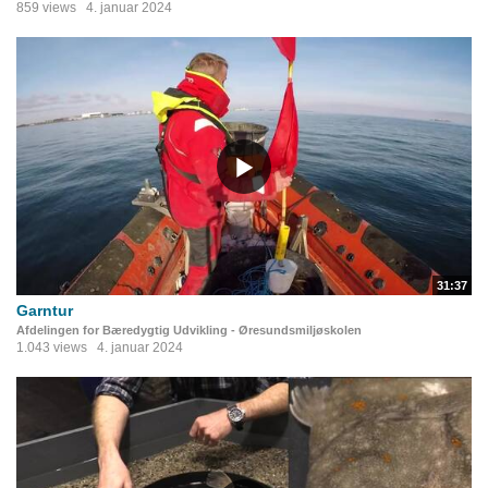
859 views
4. januar 2024
31:37
Garntur
Afdelingen for Bæredygtig Udvikling - Øresundsmiljøskolen
1.043 views
4. januar 2024