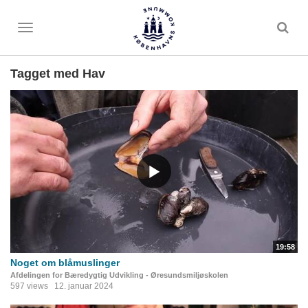
Toggle
menu
Tagget med Hav
19:58
Noget om blåmuslinger
Afdelingen for Bæredygtig Udvikling - Øresundsmiljøskolen
597 views
12. januar 2024