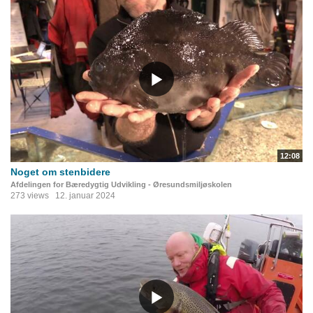
12:08
Noget om stenbidere
Afdelingen for Bæredygtig Udvikling - Øresundsmiljøskolen
273 views
12. januar 2024