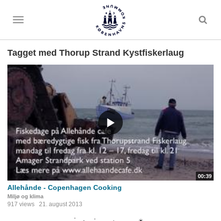
Toggle
menu
Tagget med Thorup Strand Kystfiskerlaug
00:39
Allehånde - Copenhagen Cooking
Miljø og klima
917 views
21. august 2013