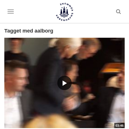
Toggle
menu
Tagget med aalborg
03:46