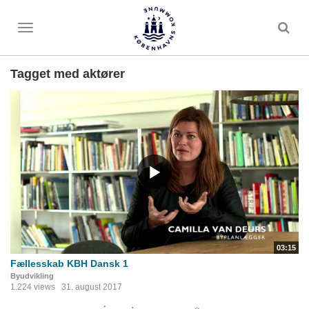
Toggle
menu
Tagget med aktører
03:15
Fællesskab KBH Dansk 1
Byudvikling
1.224 views
31. august 2017