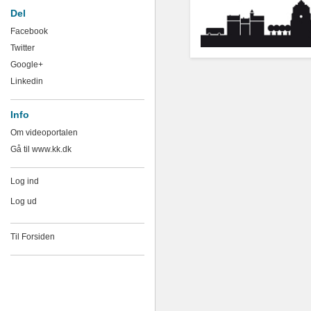
Del
Facebook
Twitter
Google+
Linkedin
Info
Om videoportalen
Gå til www.kk.dk
Log ind
Log ud
Til Forsiden