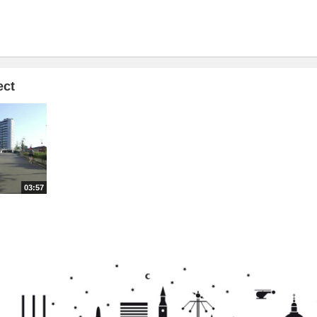
ect
03:57