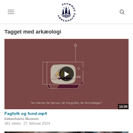
Toggle
menu
Tagget med arkæologi
10:09
Fagfolk og fund.mp4
Københavns Museum
361 views
27. februar 2024