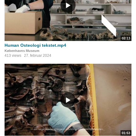
02:13
Human Osteologi tekstet.mp4
Københavns Museum
413 views
27. februar 2024
01:53