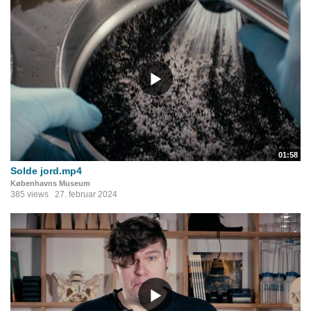
01:58
Solde jord.mp4
Københavns Museum
385 views
27. februar 2024