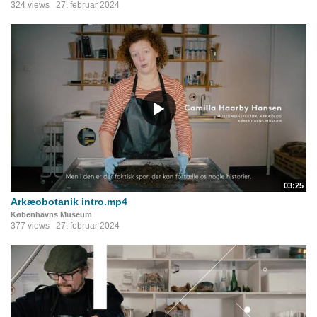
324 views
27. februar 2024
03:25
Arkæobotanik intro.mp4
Københavns Museum
377 views
27. februar 2024