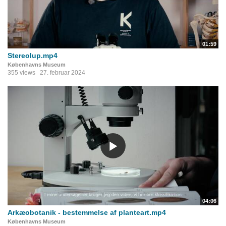
01:59
Stereolup.mp4
Københavns Museum
355 views
27. februar 2024
04:06
Arkæobotanik - bestemmelse af planteart.mp4
Københavns Museum