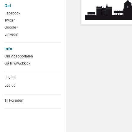
Del
Facebook
Twitter
Google+
Linkedin
Info
Om videoportalen
Gå til www.kk.dk
Log ind
Log ud
Til Forsiden