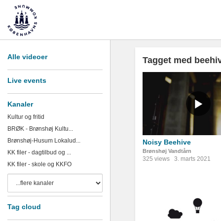
Alle videoer
Tagget med beehi
Live events
Kanaler
Kultur og fritid
BRØK - Brønshøj Kultu...
Brønshøj-Husum Lokalud...
Noisy Beehive
Brønshøj Vandtårn
KK filer - dagtilbud og ...
325 views
3. marts 2021
KK filer - skole og KKFO
Tag cloud