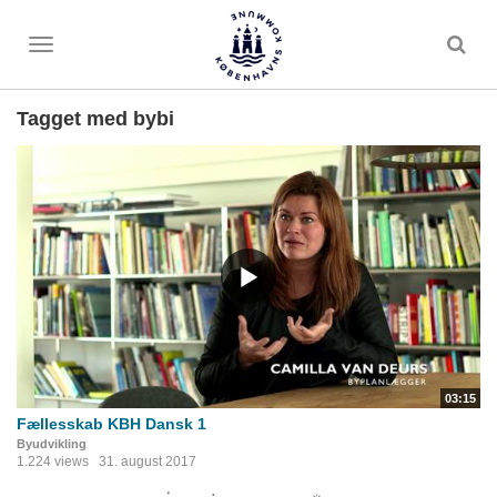
Toggle
menu
Tagget med bybi
03:15
Fællesskab KBH Dansk 1
Byudvikling
1.224 views
31. august 2017