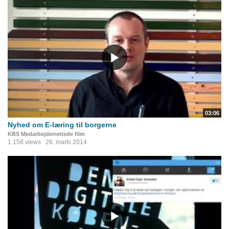
03:06
Nyhed om E-læring til borgerne
KBS Medarbejderrettede film
1.156 views
26. marts 2014