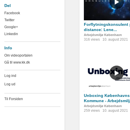
Del
Facebook
Twitter
Forflytningskonsulent
Google+
distance: Lene...
Linkedin
Arbejdsmiljø København
316 views
10. august 2021
Info
Om videoportalen
Gå til www.kk.dk
Log ind
Log ud
Unboxing Københavns
Til Forsiden
Kommune - Arbejdsmiljø
Arbejdsmiljø København
259 views
10. august 2021