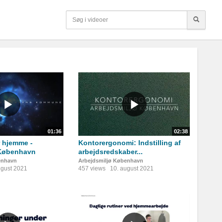
01:36
02:38
r hjemme -
Kontorergonomi: Indstilling af
 København
arbejdsredskaber...
enhavn
Arbejdsmiljø København
ugust 2021
457 views
10. august 2021