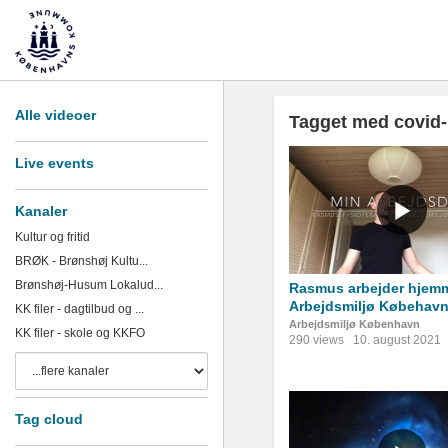
Alle videoer
Tagget med covid
Live events
Kanaler
Kultur og fritid
BRØK - Brønshøj Kultu...
Brønshøj-Husum Lokalud...
Rasmus arbejder hjemm
Arbejdsmiljø Købehav
KK filer - dagtilbud og ...
Arbejdsmiljø København
KK filer - skole og KKFO
290 views
10. august 2021
Tag cloud