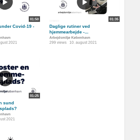
01:50
01:35
under Covid-19 -
Daglige rutiner ved
.
hjemmearbejde -...
enhavn
Arbejdsmiljø København
ugust 2021
299 views
10. august 2021
01:25
en sund
splads?
enhavn
gust 2021