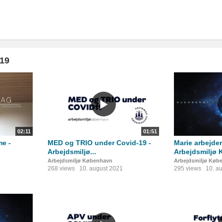
-19
02:11
01:51
e -
MED og TRIO under Covid-19 -
Marie arbejde
n
Arbejdsmiljø...
Arbejdsmiljø
Arbejdsmiljø København
Arbejdsmiljø Køb
268 views
10. august 2021
295 views
10. a