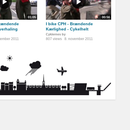
01:05
00:56
Brændende
I bike CPH - Brændende
verhaling
Kærlighed - Cykelhelt
Cyklernes by
vember 2011
807 views
8. november 2011