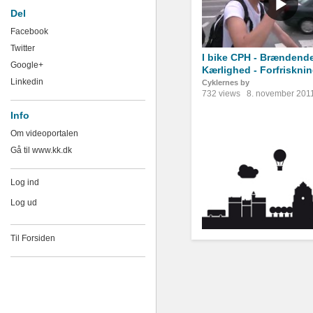
Del
Facebook
Twitter
I bike CPH - Brændend
Google+
Kærlighed - Forfriskni
Linkedin
Cyklernes by
732 views
8. november 201
Info
Om videoportalen
Gå til www.kk.dk
Log ind
Log ud
Til Forsiden