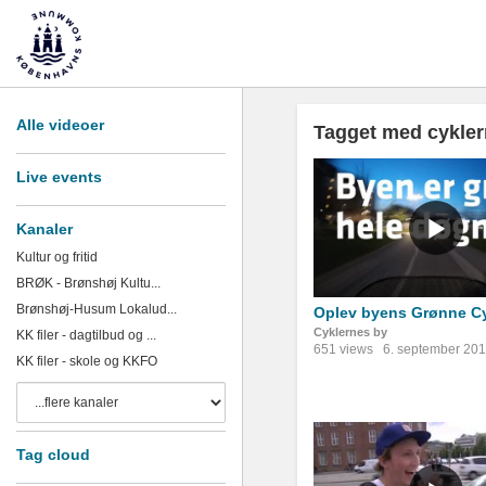
Alle videoer
Tagget med cykler
Live events
Kanaler
Kultur og fritid
BRØK - Brønshøj Kultu...
Brønshøj-Husum Lokalud...
Oplev byens Grønne Cy
Cyklernes by
KK filer - dagtilbud og ...
651 views
6. september 20
KK filer - skole og KKFO
Tag cloud