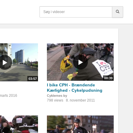
00:39
03:57
I bike CPH - Brændende
Kærlighed - Cykelpudsning
 marts 2016
Cyklernes by
798 views
8. november 2011