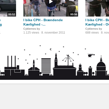
00:52
00:56
e
I bike CPH - Brændende
I bike CPH - 
ng
Kærlighed -...
Kærlighed - O
Cyklernes by
Cyklernes by
1
1.125 views
8. november 2011
688 views
8. no