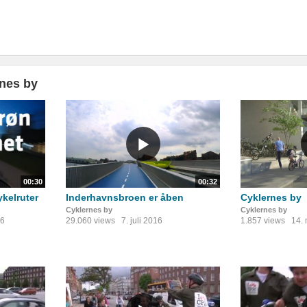
nes by
00:30
00:32
kelruter
Inderhavnsbroen er åben
Cyklernes by
Cyklernes by
Cyklernes by
16
29.060 views
7. juli 2016
1.857 views
14.