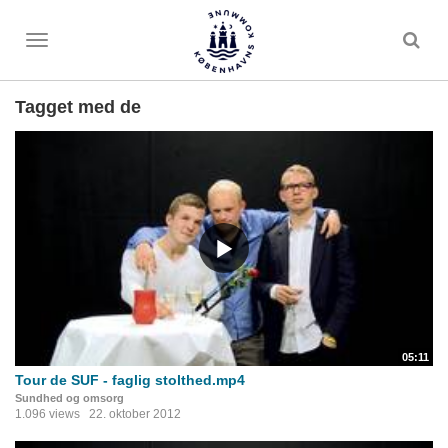
Toggle
menu
Tagget med de
05:11
Tour de SUF - faglig stolthed.mp4
Sundhed og omsorg
1.096 views
22. oktober 2012