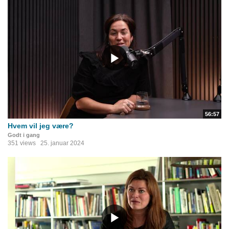
56:57
Hvem vil jeg være?
Godt i gang
351 views
25. januar 2024