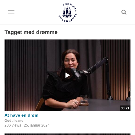
Toggle
menu
Tagget med drømme
38:21
At have en drøm
Godt i gang
206 views
25. januar 2024