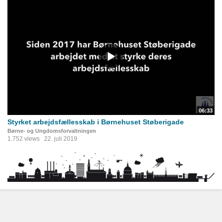
06:33
Styrket arbejdsfællesskab i Børnehuset Støberigade
Børne- og Ungdomsforvaltningen
1.752 views
22. juli 2019