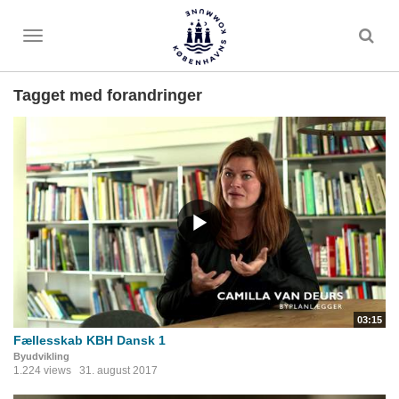
Toggle
menu
Tagget med forandringer
03:15
Fællesskab KBH Dansk 1
Byudvikling
1.224 views
31. august 2017