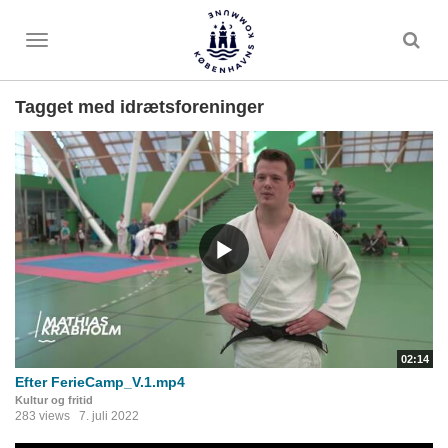
Toggle
menu
Tagget med idrætsforeninger
02:14
Efter FerieCamp_V.1.mp4
Kultur og fritid
283 views
7. juli 2022