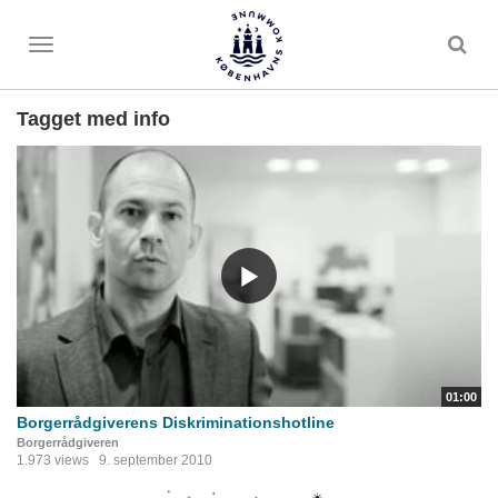
Toggle
menu
Tagget med info
01:00
Borgerrådgiverens Diskriminationshotline
Borgerrådgiveren
1.973 views
9. september 2010