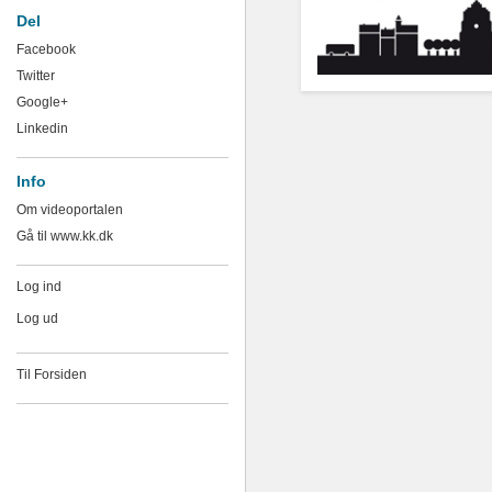
Del
Facebook
Twitter
Google+
Linkedin
Info
Om videoportalen
Gå til www.kk.dk
Log ind
Log ud
Til Forsiden