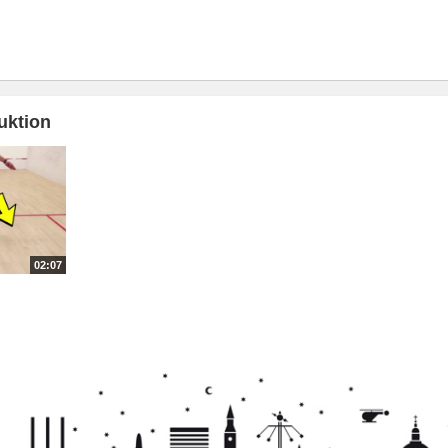
uktion
02:07
7