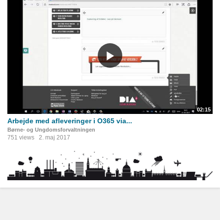
02:15
Arbejde med afleveringer i O365 via...
Børne- og Ungdomsforvaltningen
751 views
2. maj 2017