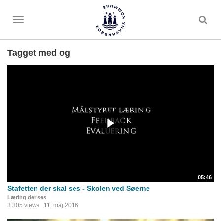
Toggle
menu
Tagget med og
05:46
Stafetten der skal ses - Skolen ved Søerne
Læring der ses
3.305 views
11. maj 2016