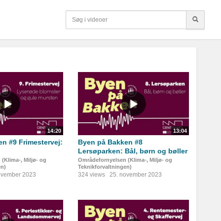
14:20
13:04
n #9 Frimestervej:
Byen på Bakken #8
Lersøparken: Bål, børn og bøller
(Klima-, Miljø- og
Områdefornyelsen (Klima-, Miljø- og
en)
Teknikforvaltningen)
ovember 2023
324 views
25. november 2023