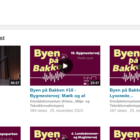
st
56:57
10:47
Byen på Bakken #10 -
Byen på Bakke
Bygmestervej: Mælk og øl
Lyserøde...
Områdefornyelsen (Klima-, Miljø- og
Områdefornyelsen 
Teknikforvaltningen)
Teknikforvaltning
284 views
25. november 2023
287 views
25. n