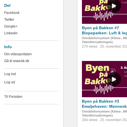
Del
Facebook
Twitter
Google+
Byen på Bakken #7
Bispeparken: Luft & leg
Linkedin
Områdefornyelsen (Klima-, Mil
Teknikforvaltningen)
Info
276 views
25. november 20
Om videoportalen
Gå til www.kk.dk
Log ind
Log ud
Til Forsiden
Byen på Bakken #3
Emaljehaven: Menneske
Områdefornyelsen (Klima-, Mil
Teknikforvaltningen)
284 views
25. november 20