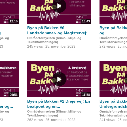
12:15
13:43
Byen på Bakken #6
Byen på Bakke
...
Landsdommer- og Magistervej:...
og...
jø- og
Områdefornyelsen (Klima-, Miljø- og
Områdefornyelsen 
Teknikforvaltningen)
Teknikforvaltning
23
245 views
25. november 2023
272 views
25. n
09:53
11:58
Byen på Bakken #2 Drejervej: En
Byen på Bakk
r og...
beatpoet og en...
Undergrundsku
jø- og
Områdefornyelsen (Klima-, Miljø- og
Områdefornyelsen 
Teknikforvaltningen)
Teknikforvaltning
23
262 views
25. november 2023
341 views
25. n