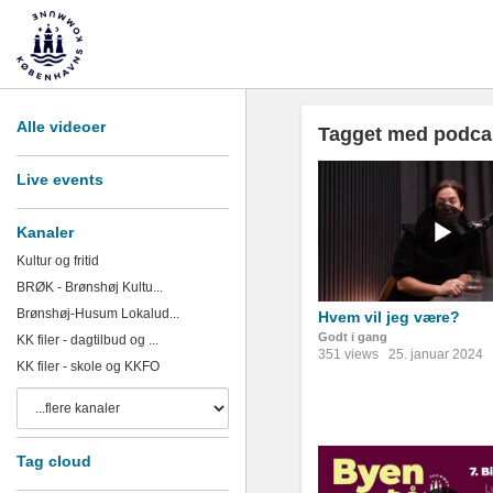
Alle videoer
Tagget med podca
Live events
Kanaler
Kultur og fritid
BRØK - Brønshøj Kultu...
Brønshøj-Husum Lokalud...
Hvem vil jeg være?
Godt i gang
KK filer - dagtilbud og ...
351 views
25. januar 2024
KK filer - skole og KKFO
Tag cloud