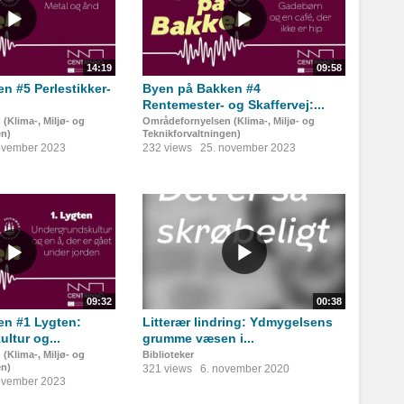
14:19
09:58
n #5 Perlestikker-
Byen på Bakken #4
Rentemester- og Skaffervej:...
(Klima-, Miljø- og
Områdefornyelsen (Klima-, Miljø- og
en)
Teknikforvaltningen)
ovember 2023
232 views
25. november 2023
09:32
00:38
en #1 Lygten:
Litterær lindring: Ydmygelsens
ltur og...
grumme væsen i...
(Klima-, Miljø- og
Biblioteker
en)
321 views
6. november 2020
ovember 2023