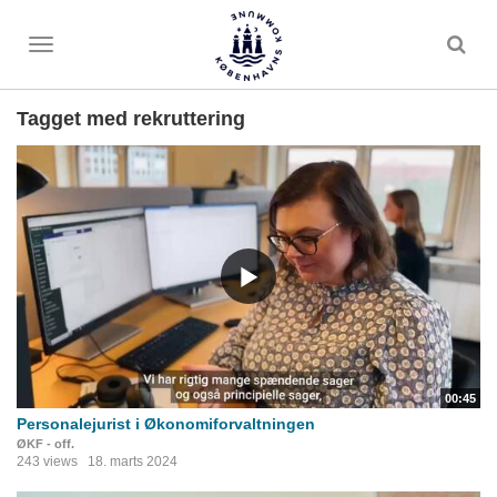
Toggle
menu
Tagget med rekruttering
00:45
Personalejurist i Økonomiforvaltningen
ØKF - off.
243 views
18. marts 2024