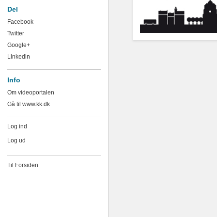
Del
Facebook
Twitter
Google+
Linkedin
Info
Om videoportalen
Gå til www.kk.dk
Log ind
Log ud
Til Forsiden