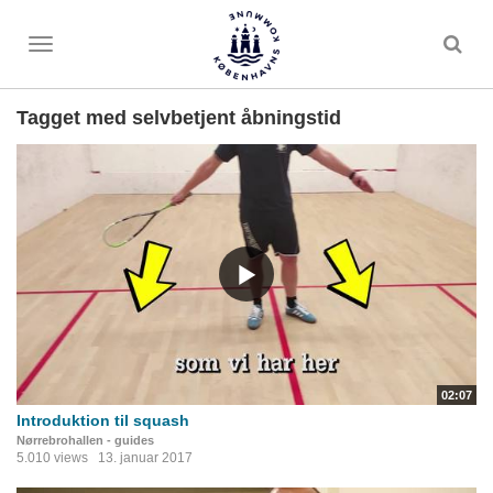
Toggle
menu
Tagget med selvbetjent åbningstid
02:07
Introduktion til squash
Nørrebrohallen - guides
5.010 views
13. januar 2017