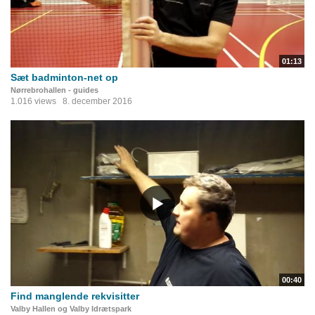
01:13
Sæt badminton-net op
Nørrebrohallen - guides
1.016 views
8. december 2016
00:40
Find manglende rekvisitter
Valby Hallen og Valby Idrætspark