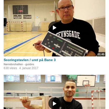
01:45
Scoringstavlen / uret på Bane 3
Nørrebrohallen - guides
638 views
4. januar 2017