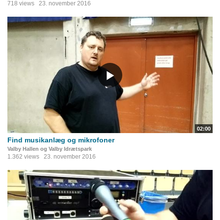
718 views
23. november 2016
02:00
Find musikanlæg og mikrofoner
Valby Hallen og Valby Idrætspark
1.362 views
23. november 2016