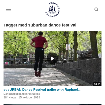
Toggle
menu
Tagget med suburban dance festival
00:21
subURBAN Dance Festival trailer with Raphael...
Dansekapellet. til infoskærme
384 views
15. oktober 2019