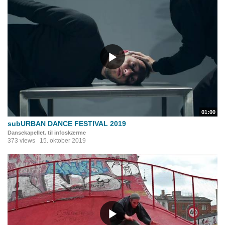
01:00
subURBAN DANCE FESTIVAL 2019
Dansekapellet. til infoskærme
373 views
15. oktober 2019