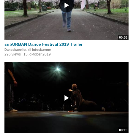
00:36
subURBAN Dance Festival 2019 Trailer
Dansekapellet. til infoskærme
296 views
15. oktober 2019
00:19