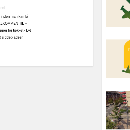
sel
t, inden man kan få
 VELKOMMEN TIL –
r for tjekket - Lyt
0 siddepladser.