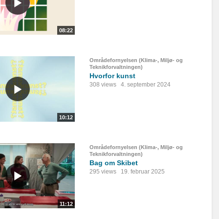
08:22
Områdefornyelsen (Klima-, Miljø- og
Teknikforvaltningen)
Hvorfor kunst
308 views
4. september 2024
10:12
Områdefornyelsen (Klima-, Miljø- og
Teknikforvaltningen)
Bag om Skibet
295 views
19. februar 2025
11:12