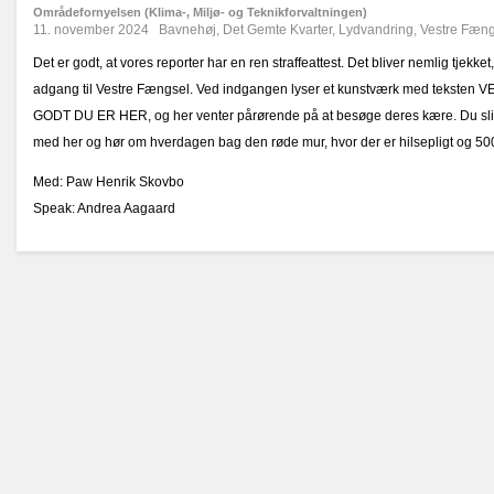
Områdefornyelsen (Klima-, Miljø- og Teknikforvaltningen)
11. november 2024
Bavnehøj
,
Det Gemte Kvarter
,
Lydvandring
,
Vestre Fæng
Det er godt, at vores reporter har en ren straffeattest. Det bliver nemlig tjekke
adgang til Vestre Fængsel. Ved indgangen lyser et kunstværk med teksten
GODT DU ER HER, og her venter pårørende på at besøge deres kære. Du slippe
med her og hør om hverdagen bag den røde mur, hvor der er hilsepligt og 50
Med: Paw Henrik Skovbo
Speak: Andrea Aagaard