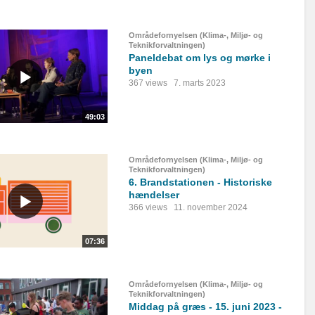
Områdefornyelsen (Klima-, Miljø- og
Teknikforvaltningen)
Paneldebat om lys og mørke i
byen
367 views
7. marts 2023
49:03
Områdefornyelsen (Klima-, Miljø- og
Teknikforvaltningen)
6. Brandstationen - Historiske
hændelser
366 views
11. november 2024
07:36
Områdefornyelsen (Klima-, Miljø- og
Teknikforvaltningen)
Middag på græs - 15. juni 2023 -