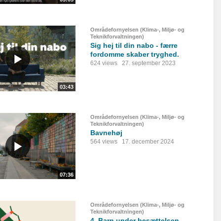
Områdefornyelsen (Klima-, Miljø- og
Teknikforvaltningen)
Sig hej til din nabo - færre
fordomme skaber tryghed.
624 views
27. september 2023
03:43
Områdefornyelsen (Klima-, Miljø- og
Teknikforvaltningen)
Bavnehøj
564 views
17. december 2024
07:36
Områdefornyelsen (Klima-, Miljø- og
Teknikforvaltningen)
4. Barn under besættelsen -