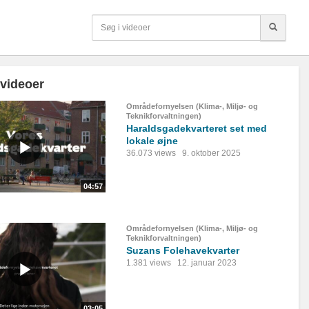
 videoer
Områdefornyelsen (Klima-, Miljø- og
Teknikforvaltningen)
Haraldsgadekvarteret set med
lokale øjne
36.073 views
9. oktober 2025
04:57
Områdefornyelsen (Klima-, Miljø- og
Teknikforvaltningen)
Suzans Folehavekvarter
1.381 views
12. januar 2023
03:05