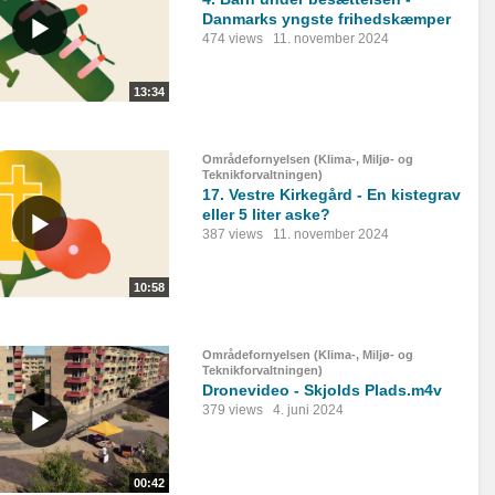
Danmarks yngste frihedskæmper
474 views
11. november 2024
13:34
Områdefornyelsen (Klima-, Miljø- og
Teknikforvaltningen)
17. Vestre Kirkegård - En kistegrav
eller 5 liter aske?
387 views
11. november 2024
10:58
Områdefornyelsen (Klima-, Miljø- og
Teknikforvaltningen)
Dronevideo - Skjolds Plads.m4v
379 views
4. juni 2024
00:42