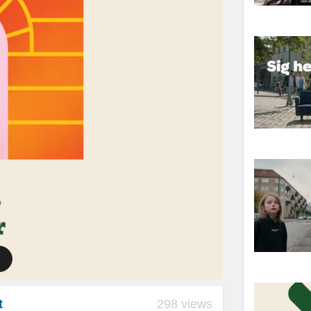
t
298 views