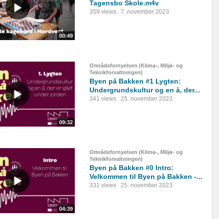
Tagensbo Skole.m4v
359 views
7. november 2023
00:49
Områdefornyelsen (Klima-, Miljø- og
Teknikforvaltningen)
Byen på Bakken #1 Lygten:
Undergrundskultur og en å, der...
341 views
25. november 2023
09:32
Områdefornyelsen (Klima-, Miljø- og
Teknikforvaltningen)
Byen på Bakken #0 Intro:
Velkommen til Byen på Bakken -...
331 views
25. november 2023
04:39