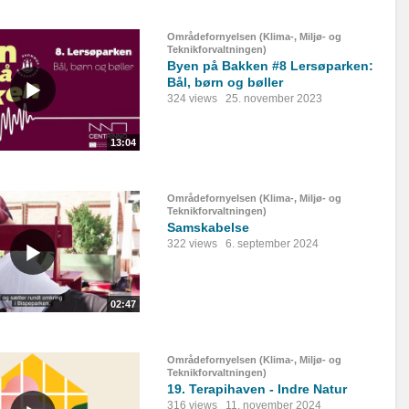
Områdefornyelsen (Klima-, Miljø- og
Teknikforvaltningen)
Byen på Bakken #8 Lersøparken:
Bål, børn og bøller
324 views
25. november 2023
13:04
Områdefornyelsen (Klima-, Miljø- og
Teknikforvaltningen)
Samskabelse
322 views
6. september 2024
02:47
Områdefornyelsen (Klima-, Miljø- og
Teknikforvaltningen)
19. Terapihaven - Indre Natur
316 views
11. november 2024