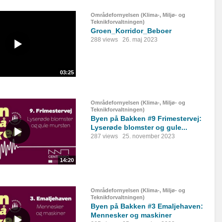
Områdefornyelsen (Klima-, Miljø- og
Teknikforvaltningen)
Groen_Korridor_Beboer
288 views
26. maj 2023
03:25
Områdefornyelsen (Klima-, Miljø- og
Teknikforvaltningen)
Byen på Bakken #9 Frimestervej:
Lyserøde blomster og gule...
287 views
25. november 2023
14:20
Områdefornyelsen (Klima-, Miljø- og
Teknikforvaltningen)
Byen på Bakken #3 Emaljehaven:
Mennesker og maskiner