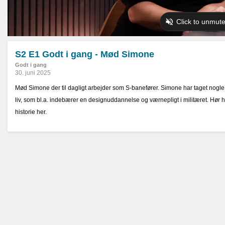
S2 E1 Godt i gang - Mød Simone
Godt i gang
30. juni 2025
Mød Simone der til dagligt arbejder som S-banefører. Simone har taget nogle 
liv, som bl.a. indebærer en designuddannelse og værnepligt i militæret. Hør h
historie her.