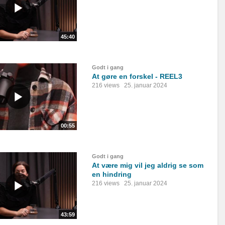
45:40
Godt i gang
At gøre en forskel - REEL3
216 views
25. januar 2024
00:55
Godt i gang
At være mig vil jeg aldrig se som
en hindring
216 views
25. januar 2024
43:59