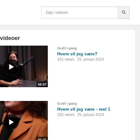
 videoer
Godt i gang
Hvem vil jeg være?
351 views
25. januar 2024
56:57
Godt i gang
Hvem vil jeg være - reel 1
292 views
25. januar 2024
01:21