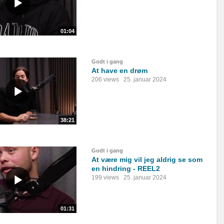
01:04
Godt i gang
At have en drøm
206 views
25. januar 2024
38:21
Godt i gang
At være mig vil jeg aldrig se som
en hindring - REEL2
199 views
25. januar 2024
01:31