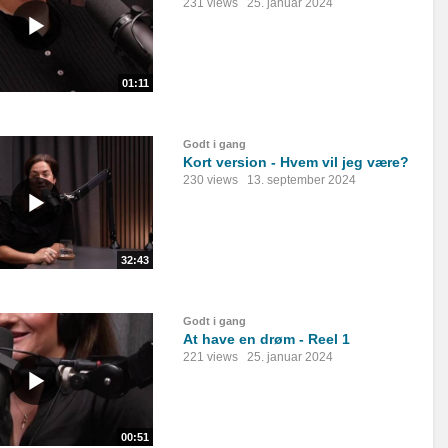
231 views
25. januar 2024
01:11
Godt i gang
Kort version - Hvem vil jeg være?
230 views
13. september 2024
32:43
Godt i gang
At have en drøm - Reel 1
221 views
25. januar 2024
00:51