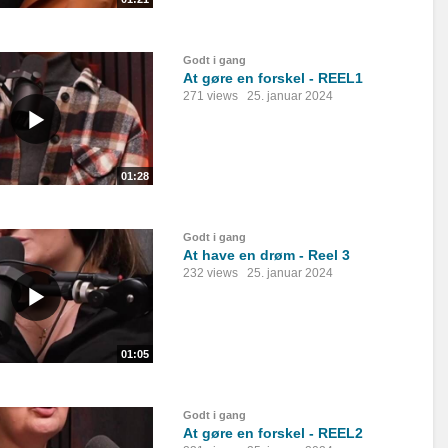
Godt i gang
At gøre en forskel - REEL1
271 views
25. januar 2024
01:28
Godt i gang
At have en drøm - Reel 3
232 views
25. januar 2024
01:05
Godt i gang
At gøre en forskel - REEL2