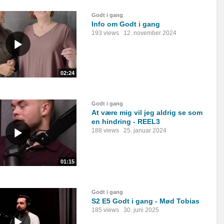
Godt i gang
Info om Godt i gang
193 views
12. november 2024
02:24
Godt i gang
At være mig vil jeg aldrig se som
en hindring - REEL3
188 views
25. januar 2024
01:15
Godt i gang
S2 E5 Godt i gang - Mød Tobias
185 views
30. juni 2025