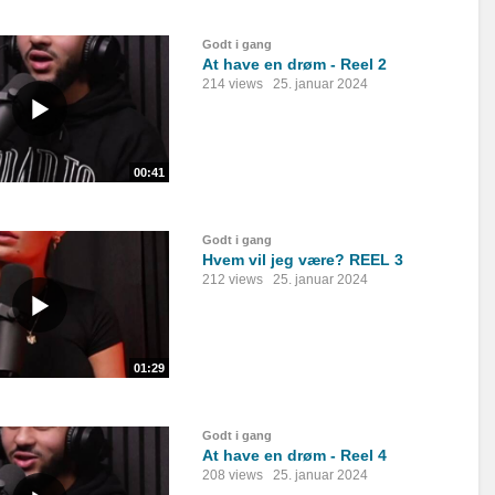
Godt i gang
At have en drøm - Reel 2
214 views
25. januar 2024
00:41
Godt i gang
Hvem vil jeg være? REEL 3
212 views
25. januar 2024
01:29
Godt i gang
At have en drøm - Reel 4
208 views
25. januar 2024