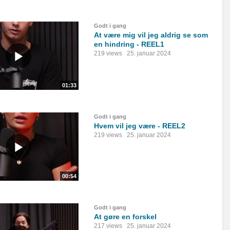
Godt i gang
At være mig vil jeg aldrig se som
en hindring - REEL1
219 views
25. januar 2024
01:33
Godt i gang
Hvem vil jeg være - REEL2
219 views
25. januar 2024
00:54
Godt i gang
At gøre en forskel
217 views
25. januar 2024