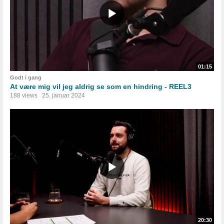
01:15
Godt i gang
At være mig vil jeg aldrig se som en hindring - REEL3
188 views
25. januar 2024
20:30