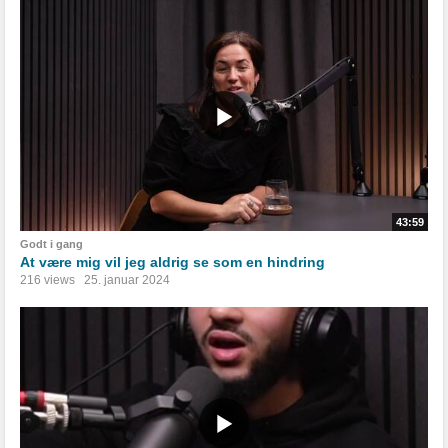
43:59
Godt i gang
At være mig vil jeg aldrig se som en hindring
216 views
25. januar 2024