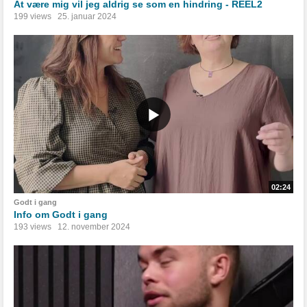
At være mig vil jeg aldrig se som en hindring - REEL2
199 views
25. januar 2024
02:24
Godt i gang
Info om Godt i gang
193 views
12. november 2024