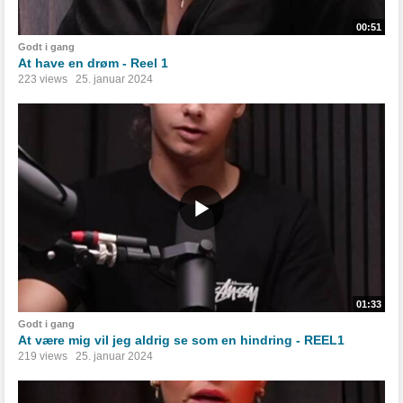
00:51
Godt i gang
At have en drøm - Reel 1
223 views
25. januar 2024
01:33
Godt i gang
At være mig vil jeg aldrig se som en hindring - REEL1
219 views
25. januar 2024