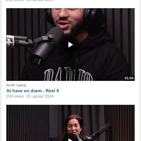
01:04
Godt i gang
At have en drøm - Reel 4
209 views
25. januar 2024