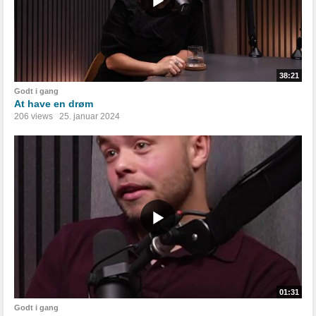
38:21
Godt i gang
At have en drøm
206 views
25. januar 2024
01:31
Godt i gang