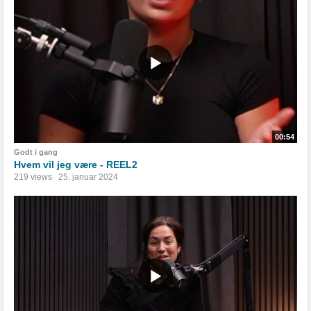
00:54
Godt i gang
Hvem vil jeg være - REEL2
219 views
25. januar 2024