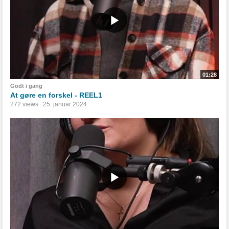
01:28
Godt i gang
At gøre en forskel - REEL1
272 views
25. januar 2024