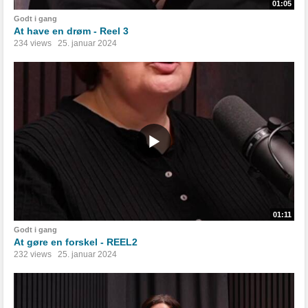
01:05
Godt i gang
At have en drøm - Reel 3
234 views
25. januar 2024
01:11
Godt i gang
At gøre en forskel - REEL2
232 views
25. januar 2024