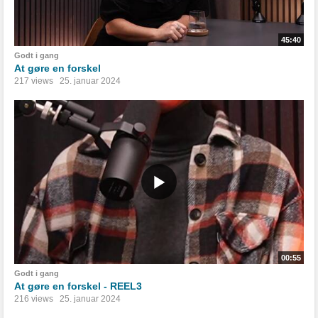
45:40
Godt i gang
At gøre en forskel
217 views
25. januar 2024
00:55
Godt i gang
At gøre en forskel - REEL3
216 views
25. januar 2024