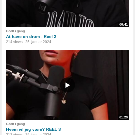
00:41
Godt i gang
At have en drøm - Reel 2
214 views
25. januar 2024
01:29
Godt i gang
Hvem vil jeg være? REEL 3
212 views
25. januar 2024