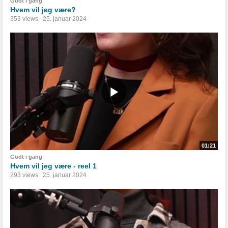
Godt i gang
Hvem vil jeg være?
353 views
25. januar 2024
01:21
Godt i gang
Hvem vil jeg være - reel 1
293 views
25. januar 2024