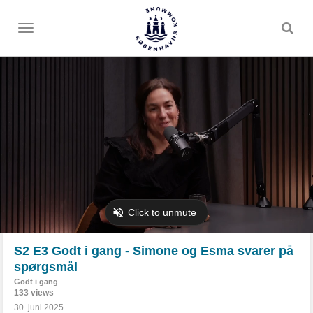
Toggle
menu
S2 E3 Godt i gang - Simone og Esma svarer på
spørgsmål
Godt i gang
133 views
30. juni 2025