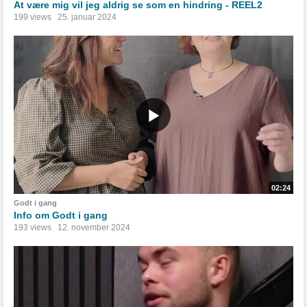
At være mig vil jeg aldrig se som en hindring - REEL2
199 views
25. januar 2024
02:24
Godt i gang
Info om Godt i gang
193 views
12. november 2024