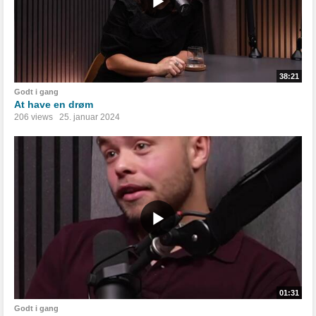
38:21
Godt i gang
At have en drøm
206 views
25. januar 2024
01:31
Godt i gang