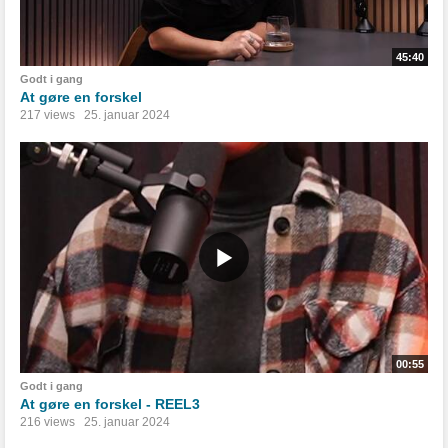
45:40
Godt i gang
At gøre en forskel
217 views
25. januar 2024
00:55
Godt i gang
At gøre en forskel - REEL3
216 views
25. januar 2024