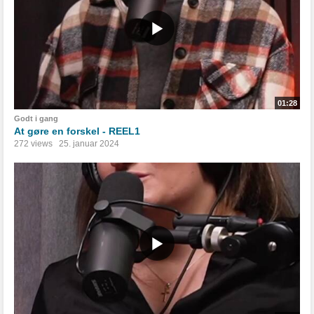
01:28
Godt i gang
At gøre en forskel - REEL1
272 views
25. januar 2024