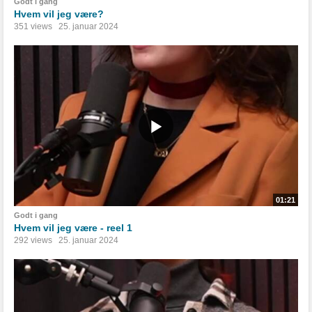
Godt i gang
Hvem vil jeg være?
351 views
25. januar 2024
01:21
Godt i gang
Hvem vil jeg være - reel 1
292 views
25. januar 2024