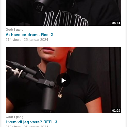
00:41
Godt i gang
At have en drøm - Reel 2
214 views
25. januar 2024
01:29
Godt i gang
Hvem vil jeg være? REEL 3
212 views
25. januar 2024