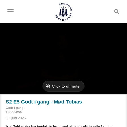
Toggle
menu
S2 E5 Godt i gang - Mød Tobias
Godt i gang
185 views
30. juni 2025
Mød Tobias, der har fundet sin hylde ved at være selvstændig foto- og