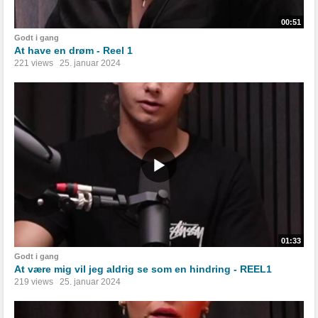
00:51
Godt i gang
At have en drøm - Reel 1
221 views
25. januar 2024
01:33
Godt i gang
At være mig vil jeg aldrig se som en hindring - REEL1
219 views
25. januar 2024