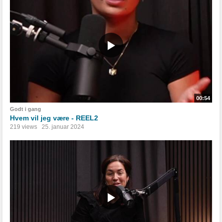
00:54
Godt i gang
Hvem vil jeg være - REEL2
219 views
25. januar 2024