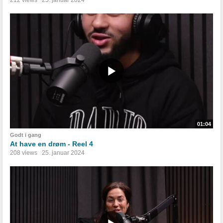
01:04
Godt i gang
At have en drøm - Reel 4
208 views
25. januar 2024