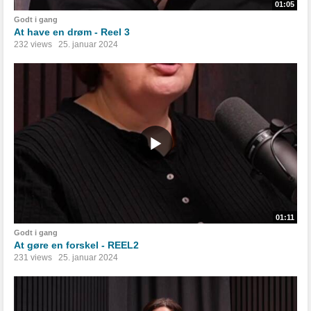
01:05
Godt i gang
At have en drøm - Reel 3
232 views
25. januar 2024
01:11
Godt i gang
At gøre en forskel - REEL2
231 views
25. januar 2024