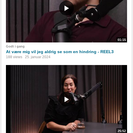
01:15
Godt i gang
At være mig vil jeg aldrig se som en hindring - REEL3
188 views
25. januar 2024
25:52