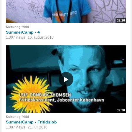
02:26
Kultur og fritid
SummerCamp - 4
1.307 views
16. august 2010
02:36
Kultur og fritid
SummerCamp - Fritidsjob
1.307 views
21. juli 2010