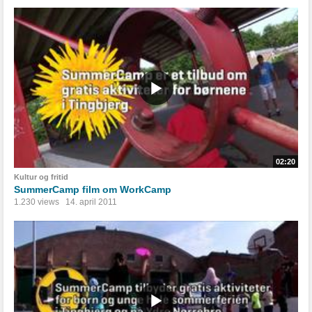
02:20
Kultur og fritid
SummerCamp film om WorkCamp
1.230 views
14. april 2011