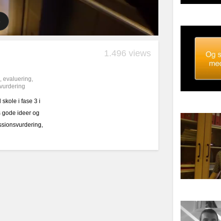
1.496 views
,
evaluering
,
vurdering
 skole i fase 3 i
es gode ideer og
essionsvurdering,