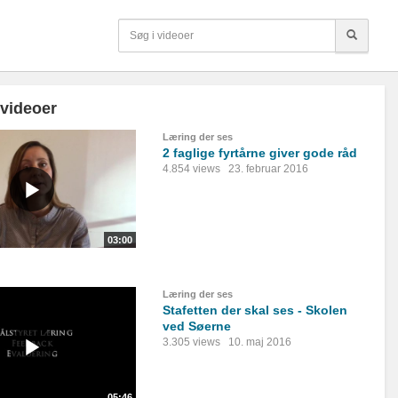
 videoer
Læring der ses
2 faglige fyrtårne giver gode råd
4.854 views
23. februar 2016
03:00
Læring der ses
Stafetten der skal ses - Skolen
ved Søerne
3.305 views
10. maj 2016
05:46