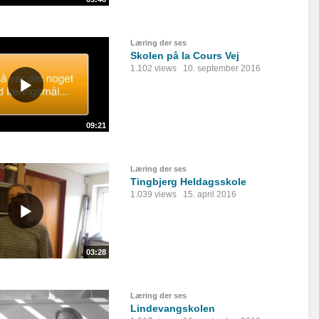
Læring der ses
Skolen på la Cours Vej
1.102 views
10. september 2016
09:21
Læring der ses
Tingbjerg Heldagsskole
1.039 views
15. april 2016
03:28
Læring der ses
Lindevangskolen