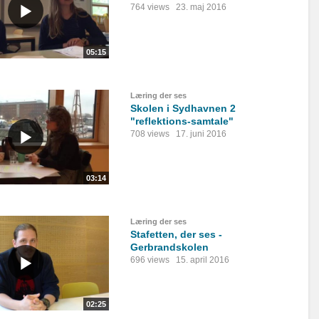
764 views
23. maj 2016
05:15
Læring der ses
Skolen i Sydhavnen 2
"reflektions-samtale"
708 views
17. juni 2016
03:14
Læring der ses
Stafetten, der ses -
Gerbrandskolen
696 views
15. april 2016
02:25