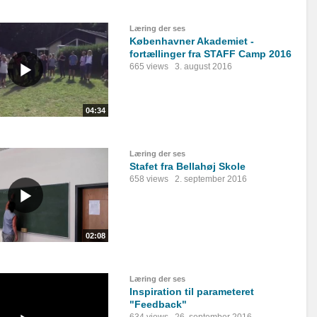
Læring der ses
Københavner Akademiet -
fortællinger fra STAFF Camp 2016
665 views
3. august 2016
04:34
Læring der ses
Stafet fra Bellahøj Skole
658 views
2. september 2016
02:08
Læring der ses
Inspiration til parameteret
"Feedback"