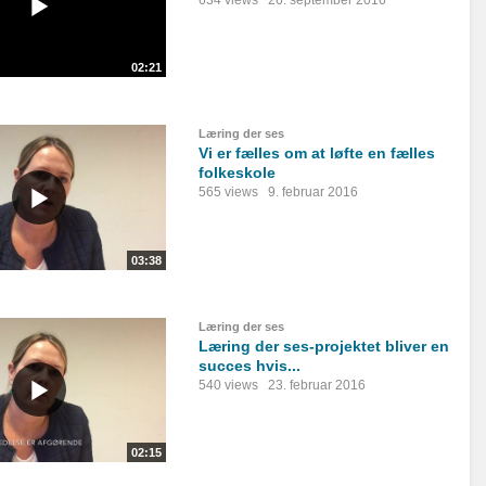
634 views
26. september 2016
02:21
Læring der ses
Vi er fælles om at løfte en fælles
folkeskole
565 views
9. februar 2016
03:38
Læring der ses
Læring der ses-projektet bliver en
succes hvis...
540 views
23. februar 2016
02:15