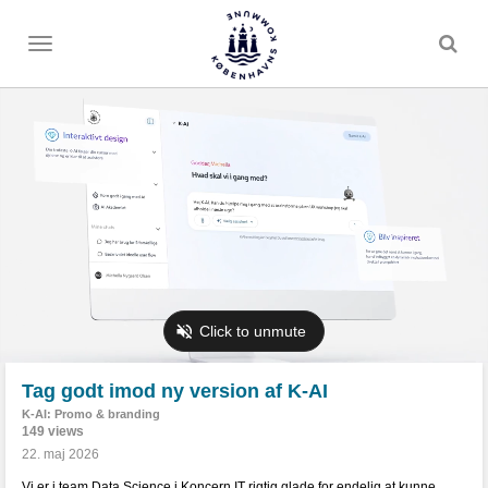
Toggle
menu
Tag godt imod ny version af K-AI
K-AI: Promo & branding
149 views
22. maj 2026
Vi er i team Data Science i Koncern IT rigtig glade for endelig at kunne