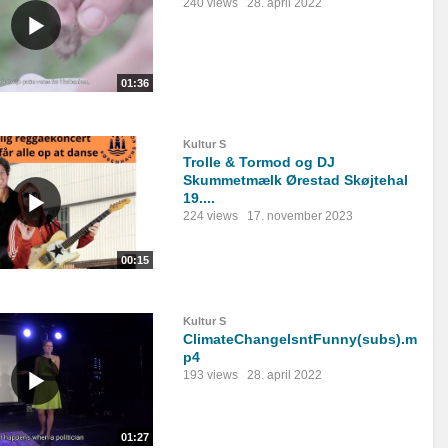
240 views
28. april 2022
01:36
Kultur S
Trolle & Tormod og DJ
Skummetmælk Ørestad Skøjtehal
19....
224 views
17. november 2023
00:15
Kultur S
ClimateChangeIsntFunny(subs).m
p4
193 views
28. april 2022
01:27