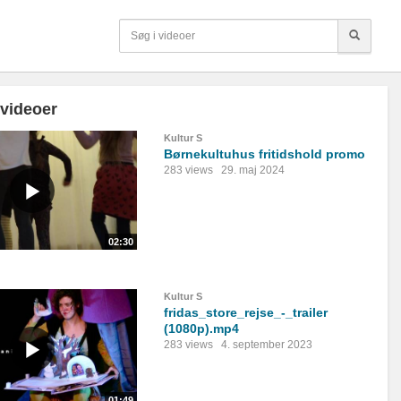
 videoer
Kultur S
Børnekultuhus fritidshold promo
283 views
29. maj 2024
02:30
Kultur S
fridas_store_rejse_-_trailer
(1080p).mp4
283 views
4. september 2023
01:49