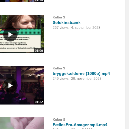
Kultur S
Solskinsbænk
267 views
4. september 2023
01:00
Kultur S
bryggekælderne (1080p).mp4
249 views
29. november 2023
01:32
Kultur S
FællesFrø-Amager.mp4.mp4