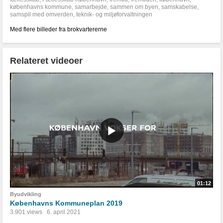
københavns kommune
,
samarbejde
,
sammen om byen
,
samskabelse
,
samspil med omverden
,
teknik- og miljøforvaltningen
Med flere billeder fra brokvartererne
Relateret videoer
01:12
Byudvikling
Københavns Kommuneplan 2019
3.901 views
6. april 2021