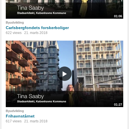
01:06
Byudvikling
Carlsbergfondets forskerboliger
622 views
21. marts 2018
01:27
Byudvikling
Frihavnstårnet
617 views
21. marts 2018