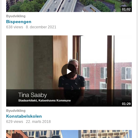
01:02
Byudvikling
Bispeengen
638 views
8. december 2021
01:29
Byudvikling
Konstabelskolen
629 views
22. marts 2018