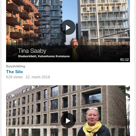
01:12
Byudvikling
The Silo
628 views
22. marts 2018