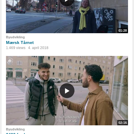
01:28
Byudvikling
Mærsk Tårnet
1.469 views
4. april 2018
02:16
Byudvikling