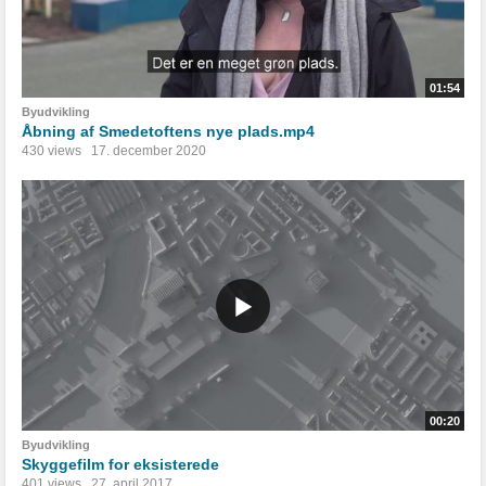
01:54
Byudvikling
Åbning af Smedetoftens nye plads.mp4
430 views
17. december 2020
00:20
Byudvikling
Skyggefilm for eksisterede
401 views
27. april 2017