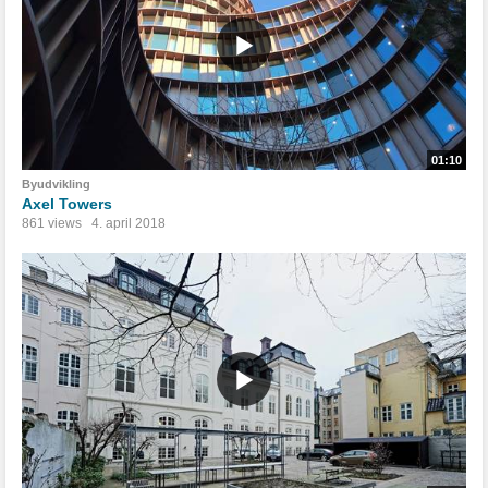
01:10
Byudvikling
Axel Towers
861 views
4. april 2018