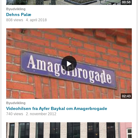
00:58
Byudvikling
Dehns Palæ
808 views
4. april 2018
02:43
Byudvikling
Videohilsen fra Ayfer Baykal om Amagerbrogade
740 views
2. november 2012