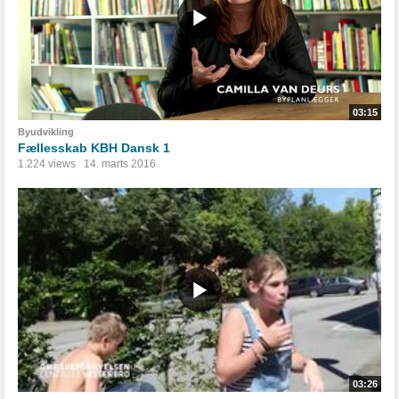
03:15
Byudvikling
Fællesskab KBH Dansk 1
1.224 views
14. marts 2016
03:26