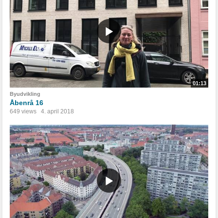
01:13
Byudvikling
Åbenrå 16
649 views
4. april 2018