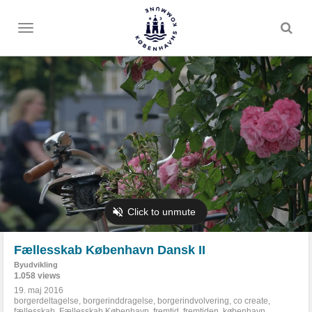
Toggle
menu
Fællesskab København Dansk II
Byudvikling
1.058 views
19. maj 2016
borgerdeltagelse
,
borgerinddragelse
,
borgerindvolvering
,
co create
,
fællesskab
,
Fællesskab København
,
fremtid
,
fremtiden
,
københavn
,