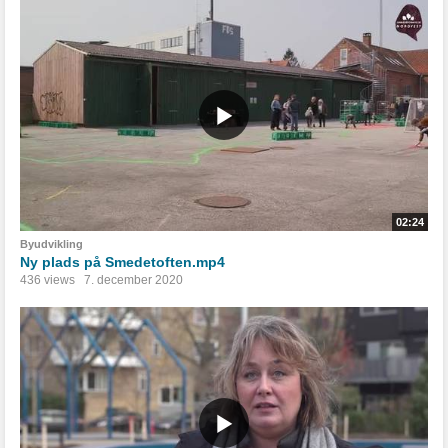
02:24
Byudvikling
Ny plads på Smedetoften.mp4
436 views
7. december 2020