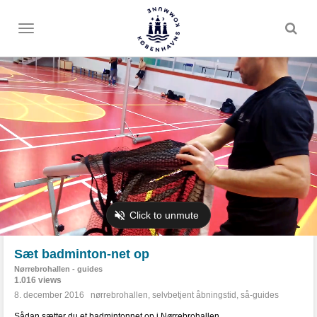
Toggle
menu
Sæt badminton-net op
Nørrebrohallen - guides
1.016 views
8. december 2016
nørrebrohallen
,
selvbetjent åbningstid
,
så-guides
Sådan sætter du et badmintonnet op i Nørrebrohallen