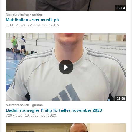
02:04
Nørrebrohallen - guides
Multihallen - sæt musik på
1.097 views
22. november 2016
02:38
Nørrebrohallen - guides
Badmintonregler Philip fortæller november 2023
720 views
19. december 2023