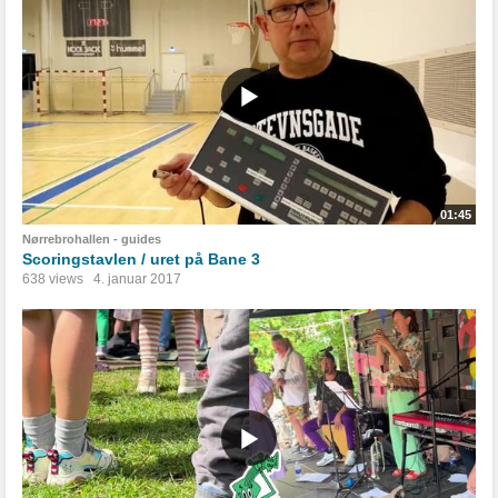
01:45
Nørrebrohallen - guides
Scoringstavlen / uret på Bane 3
638 views
4. januar 2017