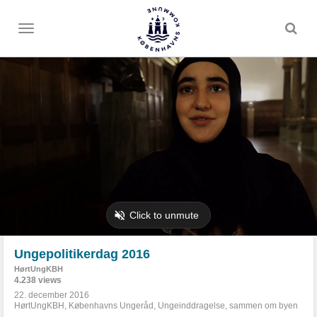
Toggle
menu
Ungepolitikerdag 2016
HørtUngKBH
4.238 views
22. december 2016
HørtUngKBH
,
Københavns Ungeråd
,
Ungeinddragelse
,
sammen om byen