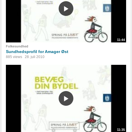
11:44
Folkesundhed
Sundhedsprofil for Amager Øst
885 views
28. juli 2010
11:35