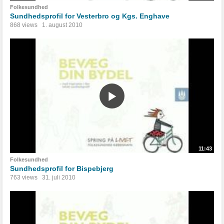
Folkesundhed
Sundhedsprofil for Vesterbro og Kgs. Enghave
868 views
1. august 2010
11:43
Folkesundhed
Sundhedsprofil for Bispebjerg
763 views
31. juli 2010