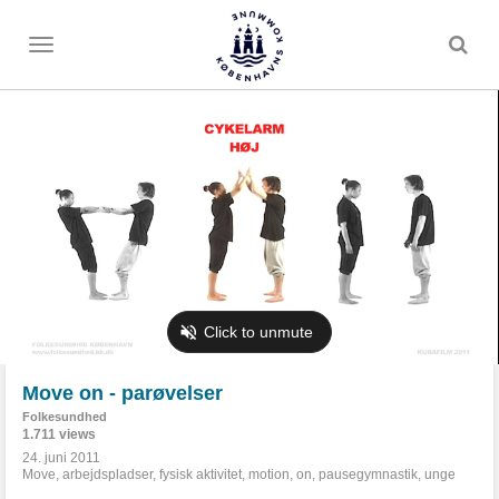
Toggle
menu
Move on - parøvelser
Folkesundhed
1.711 views
24. juni 2011
Move
,
arbejdspladser
,
fysisk aktivitet
,
motion
,
on
,
pausegymnastik
,
unge