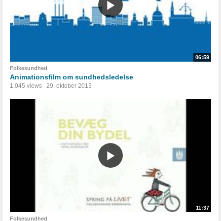
06:59
Folkesundhed
Animationsfilm om sundhedsledelse
1.045 views
29. oktober 2013
11:37
Folkesundhed