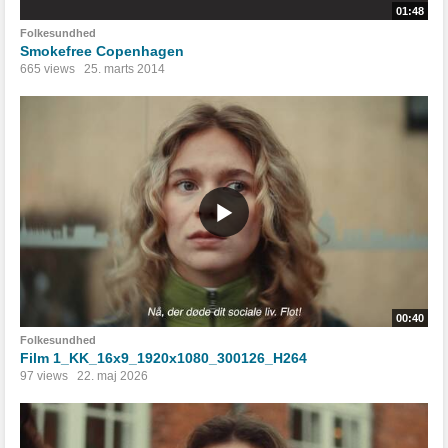
01:48
Folkesundhed
Smokefree Copenhagen
665 views
25. marts 2014
00:40
Folkesundhed
Film 1_KK_16x9_1920x1080_300126_H264
97 views
22. maj 2026