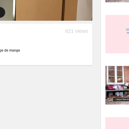
821 views
ruge de mange