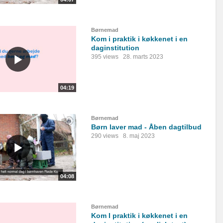
Børnemad
Kom i praktik i køkkenet i en
daginstitution
395 views
28. marts 2023
04:19
Børnemad
Børn laver mad - Åben dagtilbud
290 views
8. maj 2023
04:08
Børnemad
Kom I praktik i køkkenet i en