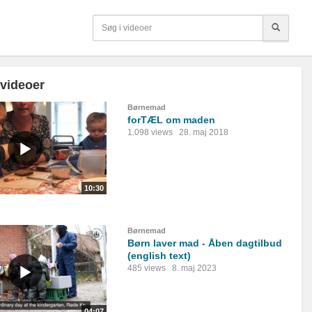
 videoer
Børnemad
forTÆL om maden
1.098 views
28. maj 2018
10:30
Børnemad
Børn laver mad - Åben dagtilbud
(english text)
485 views
8. maj 2023
04:07