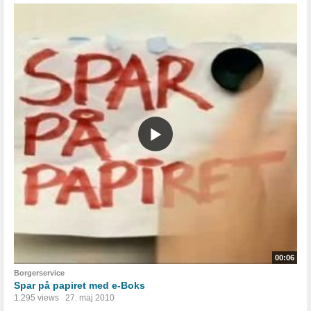
00:06
Borgerservice
Spar på papiret med e-Boks
1.295 views
27. maj 2010