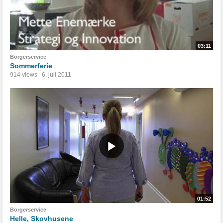
03:11
Borgerservice
Sommerferie
914 views
6. juli 2011
01:52
Borgerservice
Helle, Skovhusene