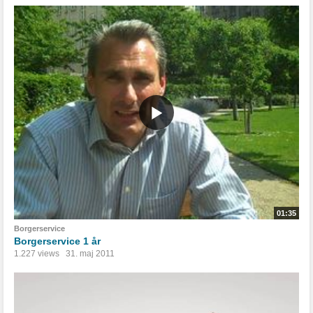
01:35
Borgerservice
Borgerservice 1 år
1.227 views
31. maj 2011